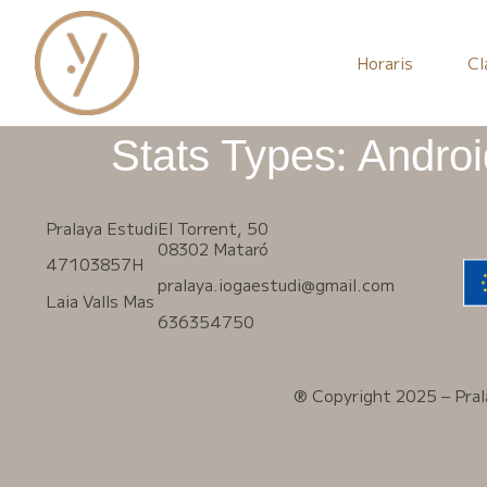
Horaris
Cl
Stats Types:
Androi
Pralaya Estudi
El Torrent, 50
08302 Mataró
47103857H
pralaya.iogaestudi@gmail.com
Laia Valls Mas
636354750
® Copyright 2025 – Prala