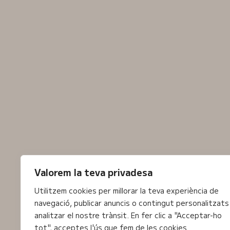
Valorem la teva privadesa
Utilitzem cookies per millorar la teva experiència de
navegació, publicar anuncis o contingut personalitzats 
analitzar el nostre trànsit. En fer clic a "Acceptar-ho
tot", acceptes l'ús que fem de les cookies.