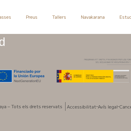
asses
Preus
Tallers
Navakarana
Estud
d
ya – Tots els drets reservats
Accessibilitat
Avís legal
Cance