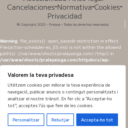
Cancelaciones
Normativa
Cookies
Privacidad
® Copyright 2025 – Pralaya – Todos los derechos reservados
Warning
: file_exists(): open_basedir restriction in effect.
File(action-scheduler-es_ES.mo) is not within the allowed
path(s): (/var/www/vhosts/pralayaioga.com/:/tmp/) in
/var/www/vhosts/pralayaioga.com/httpdocs/wp-
content/plugins/wpml-string-
translation/classes/MO/Hooks/LoadTranslationFile.php
Valorem la teva privadesa
on line
82
Utilitzem cookies per millorar la teva experiència de
Warning
: file_exists(): open_basedir restriction in effect.
navegació, publicar anuncis o contingut personalitzats i
File(action-scheduler-es_ES.l10n.php) is not within the
analitzar el nostre trànsit. En fer clic a "Acceptar-ho
allowed path(s): (/var/www/vhosts/pralayaioga.com/:/tmp/)
tot", acceptes l'ús que fem de les cookies.
in
/var/www/vhosts/pralayaioga.com/httpdocs/wp-
content/plugins/wpml-string-
Personalitzar
Rebutjar
Accepta-ho tot
translation/classes/MO/Hooks/LoadTranslationFile.php