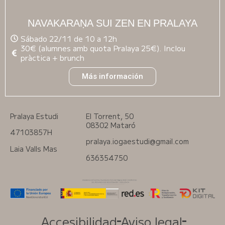
NAVAKARAṆA SUI ZEN EN PRALAYA
Sábado 22/11 de 10 a 12h
30€ (alumnes amb quota Pralaya 25€). Inclou
pràctica + brunch
Más información
Pralaya Estudi
El Torrent, 50
08302 Mataró
47103857H
pralaya.iogaestudi@gmail.com
Laia Valls Mas
636354750
Accesibilidad
Aviso legal